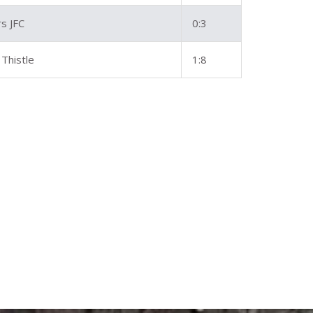
s JFC
0:3
 Thistle
1:8