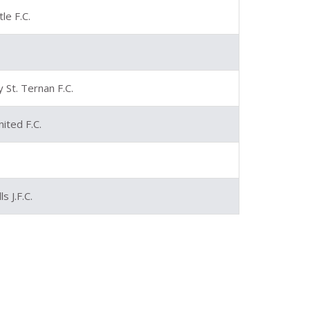
le F.C.
 St. Ternan F.C.
nited F.C.
 J.F.C.