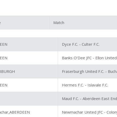
e
Match
EEN
Dyce F.C. - Culter F.C.
EEN
Banks O'Dee JFC - Ellon United 
RBURGH
Fraserburgh United F.C. - Buc
EEN
Hermes F.C. - Islavale F.C.
Maud F.C. - Aberdeen East End 
char,ABERDEEN
Newmachar United JFC - Colon