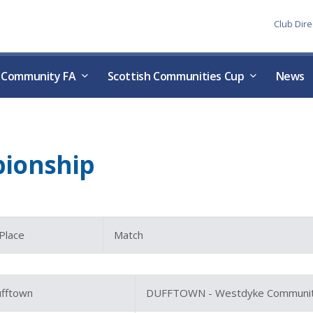
Skip to the content
Club Dire
h Community FA
Scottish Communities Cup
News
pionship
Place
Match
fftown
DUFFTOWN - Westdyke Community 