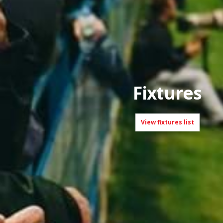
Fixtures
View fixtures list